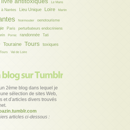
livre antitoxiques
Le Mans
Loire
Lieu Unique
 à Nantes
Martin
antes
oenotourisme
Noirmoutier
gie
Paris
perturbateurs endocriniens
randonnée
orin
Tati
Pornic
o
Tours
Touraine
toxiques
Tours
Val de Loire
un 2ème blog dans lequel je
une sélection de sites Web,
 et d'articles divers trouvés
net.
azin.tumblr.com
iers articles ci-dessous :