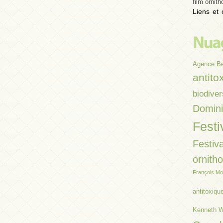
film ornith
Liens et 
Agence B
antito
biodiver
Domin
Festi
Festiva
ornith
François Mo
antitoxiqu
Kenneth W