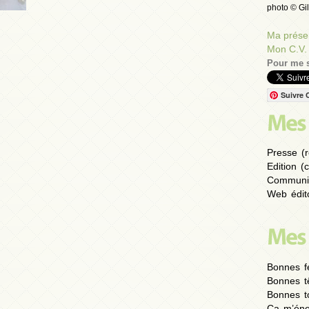
photo © Gil
Ma présen
Mon C.V.
Pour me s
Suivre 
Presse (r
Edition (
Communic
Web édito
Bonnes fe
Bonnes t
Bonnes to
Ça m’éne