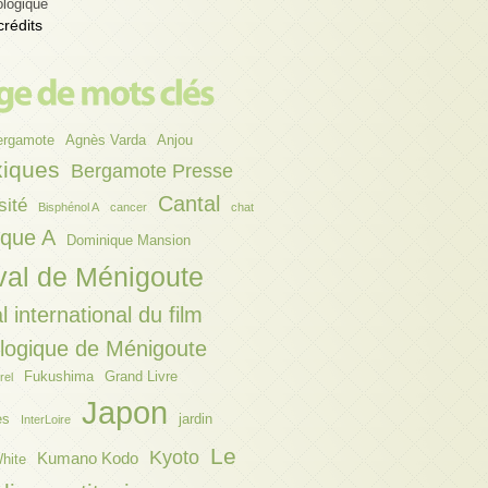
ologique
crédits
ergamote
Agnès Varda
Anjou
xiques
Bergamote Presse
Cantal
sité
Bisphénol A
cancer
chat
ique A
Dominique Mansion
val de Ménigoute
l international du film
ologique de Ménigoute
Fukushima
Grand Livre
rel
Japon
es
jardin
InterLoire
Le
Kyoto
Kumano Kodo
hite