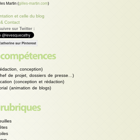
les Martin (
gilles-martin.com
)
tation et celle du blog
 & Contact
uivre sur Twitter :
Catherine sur Pinterest
édaction, conception)
chef de projet, dossiers de presse…)
ation (conception et rédaction)
rial (animation de blogs)
uilles
êtes
iles
rve