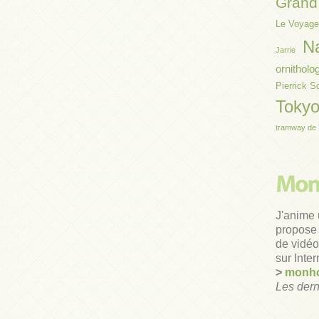
Grand 
Le Voyage
N
Jarrie
ornitholo
Pierrick S
Toky
tramway de 
J'anime 
propose 
de vidéos
sur Inter
>
monho
Les dern