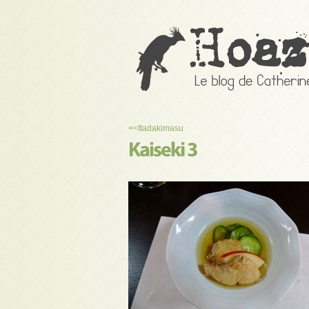
<<
Itadakimasu