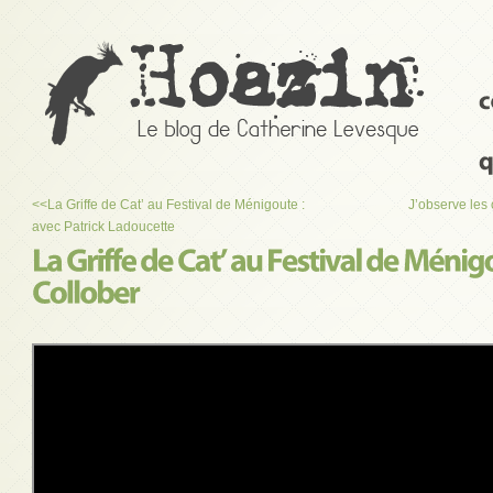
<<
La Griffe de Cat’ au Festival de Ménigoute :
J’observe les
avec Patrick Ladoucette