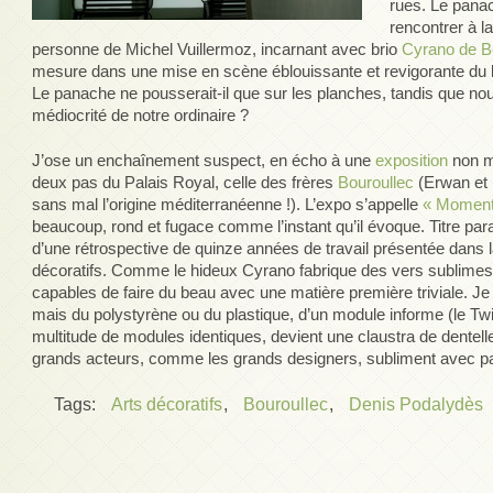
rues. Le panac
rencontrer à 
personne de Michel Vuillermoz, incarnant avec brio
Cyrano de B
mesure dans une mise en scène éblouissante et revigorante du
Le panache ne pousserait-il que sur les planches, tandis que no
médiocrité de notre ordinaire ?
J’ose un enchaînement suspect, en écho à une
exposition
non m
deux pas du Palais Royal, celle des frères
Bouroullec
(Erwan et 
sans mal l’origine méditerranéenne !). L’expo s’appelle
« Moment
beaucoup, rond et fugace comme l’instant qu’il évoque. Titre parad
d’une rétrospective de quinze années de travail présentée dans 
décoratifs. Comme le hideux Cyrano fabrique des vers sublimes,
capables de faire du beau avec une matière première triviale. Je 
mais du polystyrène ou du plastique, d’un module informe (le Tw
multitude de modules identiques, devient une claustra de dentelle u
grands acteurs, comme les grands designers, subliment avec pa
Tags:
Arts décoratifs
,
Bouroullec
,
Denis Podalydès