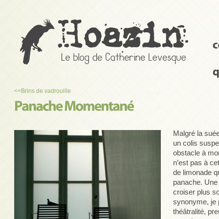
<<
Brins de vadrouille
Malgré la sué
un colis susp
obstacle à mon
n’est pas à cet
de limonade q
panache. Une 
croiser plus s
synonyme, je
théâtralité, p