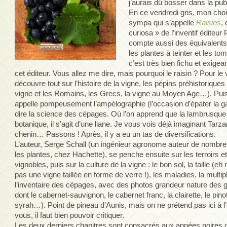
j’aurais dû bosser dans la pu
En ce vendredi gris, mon choi
sympa qui s’appelle
Raisins
,
curiosa » de l’inventif éditeur
compte aussi des équivalents 
les plantes à teinter et les t
c’est très bien fichu et exig
cet éditeur. Vous allez me dire, mais pourquoi le raisin ? Pour le 
découvre tout sur l’histoire de la vigne, les pépins préhistoriques 
vigne et les Romains, les Grecs, la vigne au Moyen Age…). Puis
appelle pompeusement l’ampélographie (l’occasion d’épater la gale
dire la science des cépages. Où l’on apprend que la lambrusque
botanique, il s’agit d’une liane. Je vous vois déjà imaginant Tar
chenin… Passons ! Après, il y a eu un tas de diversifications.
L’auteur, Serge Schall (un ingénieur agronome auteur de nombreu
les plantes, chez Hachette), se penche ensuite sur les terroirs et
vignobles, puis sur la culture de la vigne : le bon sol, la taille (eh n
pas une vigne taillée en forme de verre !), les maladies, la multip
l’inventaire des cépages, avec des photos grandeur nature des g
dont le cabernet-sauvignon, le cabernet franc, la clairette, le pinot
syrah…). Point de pineau d’Aunis, mais on ne prétend pas ici à l
vous, il faut bien pouvoir critiquer.
Les deux derniers chapitres sont consacrés aux années noires 