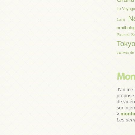
Le Voyage
N
Jarrie
ornitholo
Pierrick S
Toky
tramway de 
J'anime 
propose 
de vidéos
sur Inter
>
monho
Les dern