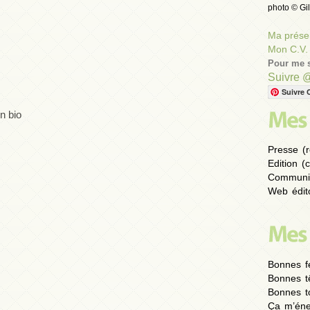
photo © Gil
Ma présen
Mon C.V.
Pour me s
Suivre 
Suivre 
n bio
Presse (r
Edition (
Communic
Web édito
Bonnes fe
Bonnes t
Bonnes to
Ça m’éne