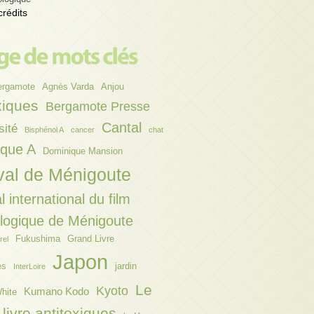
crédits
ergamote
Agnès Varda
Anjou
xiques
Bergamote Presse
Cantal
sité
Bisphénol A
cancer
chat
ique A
Dominique Mansion
val de Ménigoute
l international du film
ologique de Ménigoute
Fukushima
Grand Livre
rel
Japon
es
jardin
InterLoire
Le
Kyoto
Kumano Kodo
hite
livre antitoxiques