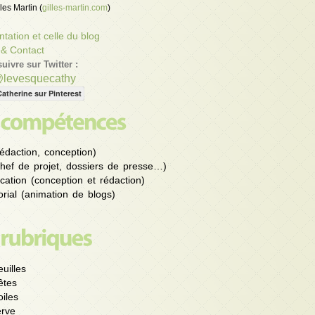
les Martin (
gilles-martin.com
)
tation et celle du blog
 & Contact
uivre sur Twitter :
@levesquecathy
Catherine sur Pinterest
édaction, conception)
chef de projet, dossiers de presse…)
ation (conception et rédaction)
rial (animation de blogs)
uilles
êtes
iles
rve