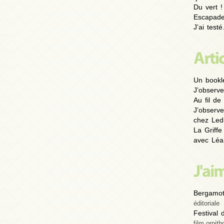
Du vert !
Escapad
J’ai test
Un bookl
J’observe
Au fil de 
J’observe
chez Led
La Griffe
avec Léa
Bergamot
éditoriale
Festival
film ornith