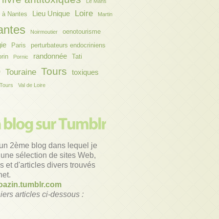
Le Mans
Loire
Lieu Unique
 à Nantes
Martin
antes
oenotourisme
Noirmoutier
gie
Paris
perturbateurs endocriniens
randonnée
orin
Tati
Pornic
o
Tours
Touraine
toxiques
Tours
Val de Loire
un 2ème blog dans lequel je
une sélection de sites Web,
 et d'articles divers trouvés
net.
azin.tumblr.com
iers articles ci-dessous :