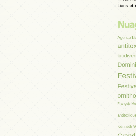
Liens et 
Agence B
antito
biodiver
Domin
Festi
Festiva
ornith
François Mo
antitoxiqu
Kenneth W
Grand 