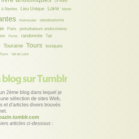
Le Mans
Loire
Lieu Unique
 à Nantes
Martin
antes
oenotourisme
Noirmoutier
gie
Paris
perturbateurs endocriniens
randonnée
orin
Tati
Pornic
o
Tours
Touraine
toxiques
Tours
Val de Loire
un 2ème blog dans lequel je
une sélection de sites Web,
 et d'articles divers trouvés
net.
azin.tumblr.com
iers articles ci-dessous :