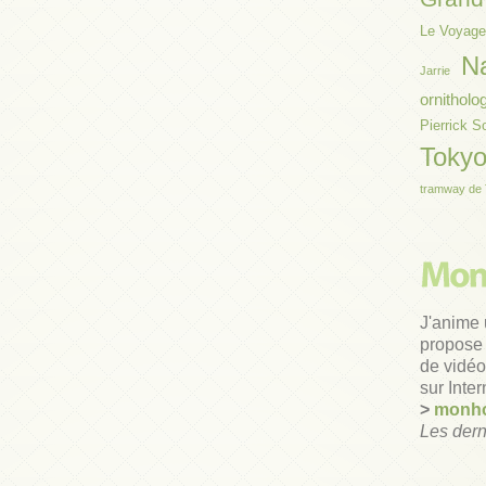
Le Voyage
N
Jarrie
ornitholo
Pierrick S
Toky
tramway de 
J'anime 
propose 
de vidéos
sur Inter
>
monho
Les dern