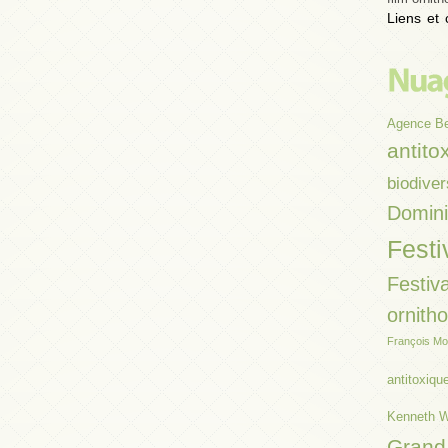
Liens et 
Agence B
antito
biodiver
Domin
Festi
Festiva
ornith
François Mo
antitoxiqu
Kenneth W
Grand 