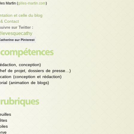
les Martin (
gilles-martin.com
)
tation et celle du blog
 & Contact
uivre sur Twitter :
@levesquecathy
Catherine sur Pinterest
édaction, conception)
chef de projet, dossiers de presse…)
ation (conception et rédaction)
rial (animation de blogs)
uilles
êtes
iles
rve