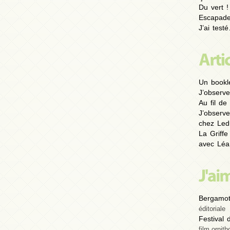
Du vert !
Escapad
J’ai test
Un bookl
J’observe
Au fil de 
J’observe
chez Led
La Griffe
avec Léa
Bergamot
éditoriale
Festival
film ornith