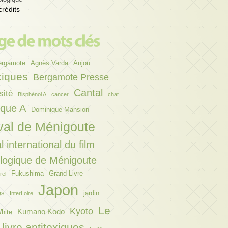
crédits
ergamote
Agnès Varda
Anjou
xiques
Bergamote Presse
Cantal
sité
Bisphénol A
cancer
chat
ique A
Dominique Mansion
val de Ménigoute
l international du film
ologique de Ménigoute
Fukushima
Grand Livre
rel
Japon
es
jardin
InterLoire
Le
Kyoto
Kumano Kodo
hite
livre antitoxiques