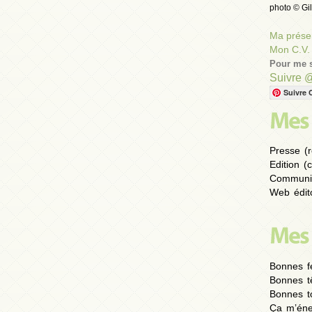
photo © Gil
Ma présen
Mon C.V.
Pour me s
Suivre 
Suivre 
Presse (r
Edition (
Communic
Web édito
Bonnes fe
Bonnes t
Bonnes to
Ça m’éne