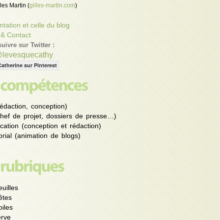
les Martin (
gilles-martin.com
)
tation et celle du blog
 & Contact
uivre sur Twitter :
@levesquecathy
Catherine sur Pinterest
édaction, conception)
chef de projet, dossiers de presse…)
ation (conception et rédaction)
rial (animation de blogs)
uilles
êtes
iles
rve