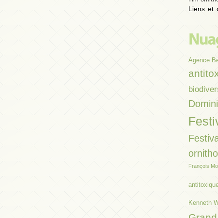
Liens et 
Agence B
antito
biodiver
Domin
Festi
Festiva
ornith
François Mo
antitoxiqu
Kenneth W
Grand 