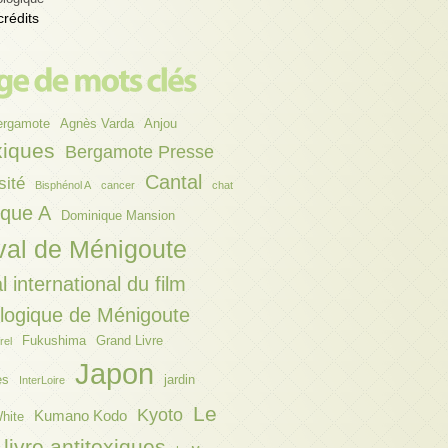
crédits
ergamote
Agnès Varda
Anjou
xiques
Bergamote Presse
Cantal
sité
Bisphénol A
cancer
chat
ique A
Dominique Mansion
val de Ménigoute
l international du film
ologique de Ménigoute
Fukushima
Grand Livre
rel
Japon
es
jardin
InterLoire
Le
Kyoto
Kumano Kodo
hite
livre antitoxiques