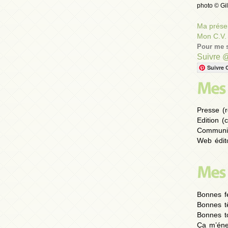
photo © Gil
Ma présen
Mon C.V.
Pour me s
Suivre 
Suivre 
Presse (r
Edition (
Communic
Web édito
Bonnes fe
Bonnes t
Bonnes to
Ça m’éne