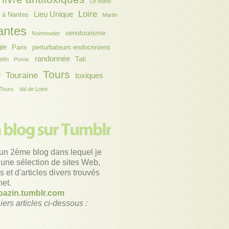
Le Mans
Loire
Lieu Unique
 à Nantes
Martin
antes
oenotourisme
Noirmoutier
gie
Paris
perturbateurs endocriniens
randonnée
orin
Tati
Pornic
o
Tours
Touraine
toxiques
Tours
Val de Loire
un 2ème blog dans lequel je
une sélection de sites Web,
 et d'articles divers trouvés
net.
azin.tumblr.com
iers articles ci-dessous :