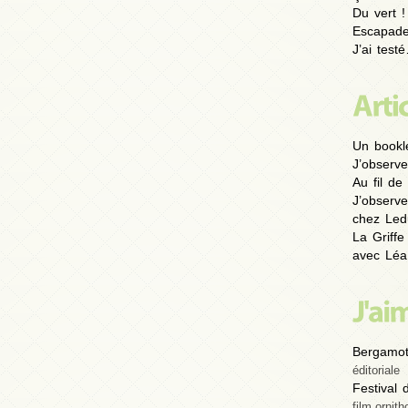
Du vert !
Escapad
J’ai test
Un bookl
J’observe
Au fil de 
J’observe
chez Led
La Griffe
avec Léa
Bergamot
éditoriale
Festival
film ornith