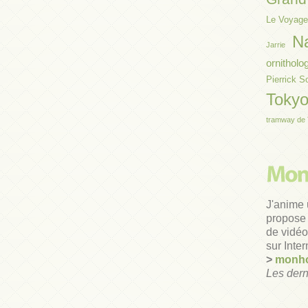
Le Voyage
N
Jarrie
ornitholo
Pierrick S
Toky
tramway de 
J'anime 
propose 
de vidéos
sur Inter
>
monho
Les dern