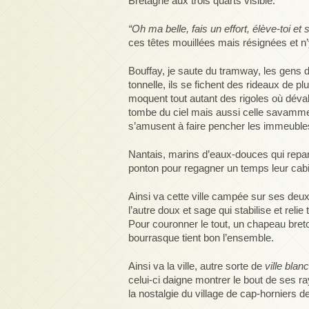
Bretagne aux trois quarts visible.
“Oh ma belle, fais un effort, élève-toi et
ces têtes mouillées mais résignées et n
Bouffay, je saute du tramway, les gens d
tonnelle, ils se fichent des rideaux de pl
moquent tout autant des rigoles où dévale
tombe du ciel mais aussi celle savammen
s’amusent à faire pencher les immeubles 
Nantais, marins d’eaux-douces qui repart
ponton pour regagner un temps leur cabi
Ainsi va cette ville campée sur ses deux m
l’autre doux et sage qui stabilise et relie
Pour couronner le tout, un chapeau breton
bourrasque tient bon l’ensemble.
Ainsi va la ville, autre sorte de
ville blan
celui-ci daigne montrer le bout de ses ra
la nostalgie du village de cap-horniers de