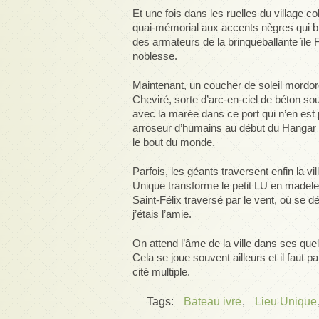
Et une fois dans les ruelles du village col
quai-mémorial aux accents nègres qui bi
des armateurs de la brinqueballante île F
noblesse.
Maintenant, un coucher de soleil mordoré 
Cheviré, sorte d’arc-en-ciel de béton s
avec la marée dans ce port qui n’en est 
arroseur d’humains au début du Hangar
le bout du monde.
Parfois, les géants traversent enfin la v
Unique transforme le petit LU en madelei
Saint-Félix traversé par le vent, où se 
j’étais l’amie.
On attend l’âme de la ville dans ses qu
Cela se joue souvent ailleurs et il faut p
cité multiple.
Tags:
Bateau ivre
,
Lieu Unique