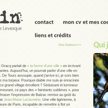
Viva Guiducci !
>>
n Gracq parlait de
« la forme d’une ville »
en écrivant
ntes. Aujourd’hui, on pourrait parler d’une ville en
. De Tours assoupie, quand j’arrive ici, je sors bien
de ma torpeur. Pourquoi diable me suis-je enracinée
ce grand village émollient ? Séduisant et lumineux
meurant, ce pays des « fainéants sublimes », pour
hraser l’expression de Balzac remise au goût du
par
Jean-Marie Laclavetine
. Une ville ligérienne, à
eure de Paris, incapable de remettre à flot un