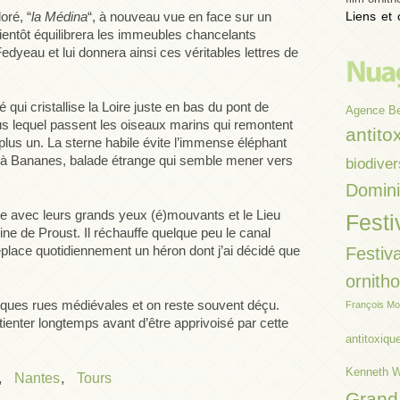
Liens et 
oré, “
la Médina
“, à nouveau vue en face sur un
entôt équilibrera les immeubles chancelants
edyeau et lui donnera ainsi ces véritables lettres de
qui cristallise la Loire juste en bas du pont de
Agence B
ous lequel passent les oiseaux marins qui remontent
antito
plus un. La sterne habile évite l’immense éléphant
 à Bananes, balade étrange qui semble mener vers
biodiver
Domin
ille avec leurs grands yeux (é)mouvants et le Lieu
Festi
ne de Proust. Il réchauffe quelque peu le canal
déplace quotidiennement un héron dont j’ai décidé que
Festiva
ornith
elques rues médiévales et on reste souvent déçu.
François Mo
atienter longtemps avant d’être apprivoisé par cette
antitoxiqu
Kenneth W
,
Nantes
,
Tours
Grand 