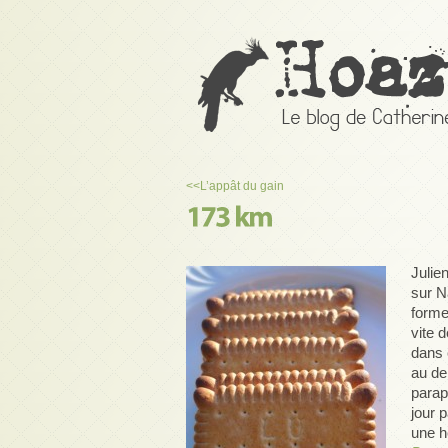
<<
L’appât du gain
Julie
sur Na
forme
vite 
dans 
au de
parap
jour 
une h