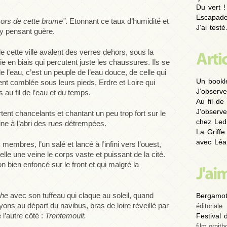
Du vert !
Escapad
 sors de cette brume”
. Etonnant ce taux d’humidité et
J’ai test
’y pensant guère.
e cette ville avalent des verres dehors, sous la
uie en biais qui percutent juste les chaussures. Ils se
 l’eau, c’est un peuple de l’eau douce, de celle qui
Un bookl
t comblée sous leurs pieds, Erdre et Loire qui
J’observe
au fil de l’eau et du temps.
Au fil de 
J’observe
ent chancelants et chantant un peu trop fort sur le
chez Led
ne à l’abri des rues détrempées.
La Griffe
avec Léa
embres, l’un salé et lancé à l’infini vers l’ouest,
 telle une veine le corps vaste et puissant de la cité.
 bien enfoncé sur le front et qui malgré la
che
avec son tuffeau qui claque au soleil, quand
Bergamot
yons au départ du navibus, bras de loire réveillé par
éditoriale
 l’autre côté :
Trentemoult.
Festival
film ornith