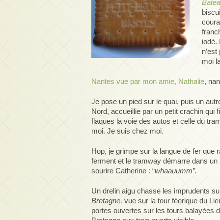
Batea
biscu
coura
franc
iodé. 
n’est
moi l
Nantes vue par mon amie, Nathalie
, nan
Je pose un pied sur le quai, puis un autr
Nord, accueillie par un petit crachin qui 
flaques la voie des autos et celle du tr
moi. Je suis chez moi.
Hop, je grimpe sur la langue de fer que 
ferment et le tramway démarre dans un bru
sourire Catherine : “
whaauumm”.
Un drelin aigu chasse les imprudents sur
Bretagne,
vue sur la tour féerique du Lie
portes ouvertes sur les tours balayées de