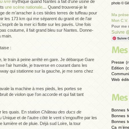
u ivre
mythique quand Nantes a fait d’une usine de
photo © Gil
its
une scène nationale
… Quand trouverai-je le
ge de m’arracher à ces tièdes terres de tuffeau pour
Ma présen
hir les 173 km qui me séparent du granit et de l’air
Mon C.V.
L’esprit de la mer ici flotte sur les pavés. Une fois
Pour me s
 pas coutume, il fait grand bleu sur Nantes. Donne-
Suivre 
a main.
Suivre 
taise :
e, le train à peine arrêté en gare. Je débarque Gare
Presse (r
fixe l’air humide, je traverse en courant dans les
Edition (
amway qui stationne sur la gauche, je me sens chez
Communic
Web édito
ravale la machine à mes pieds, les portes se
it de violon que l’on accorde et qui fait tant
Bonnes fe
 les quais. En station
Château des ducs de
Bonnes t
u Unique et de l’autre côté le vent s’engouffre par les
Bonnes to
 lumière et de pluie. Déjà sud Loire, la tour
Ça m’éne