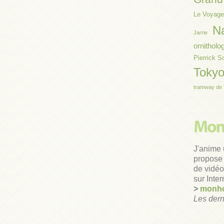
Le Voyage
N
Jarrie
ornitholo
Pierrick S
Toky
tramway de 
J'anime 
propose 
de vidéos
sur Inter
>
monho
Les dern