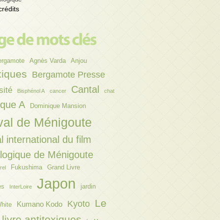
crédits
ergamote
Agnès Varda
Anjou
xiques
Bergamote Presse
Cantal
sité
Bisphénol A
cancer
chat
ique A
Dominique Mansion
val de Ménigoute
l international du film
ologique de Ménigoute
Fukushima
Grand Livre
rel
Japon
es
jardin
InterLoire
Le
Kyoto
Kumano Kodo
hite
livre antitoxiques