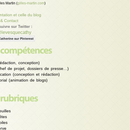
les Martin (
gilles-martin.com
)
tation et celle du blog
 & Contact
uivre sur Twitter :
@levesquecathy
Catherine sur Pinterest
édaction, conception)
chef de projet, dossiers de presse…)
ation (conception et rédaction)
rial (animation de blogs)
uilles
êtes
iles
rve