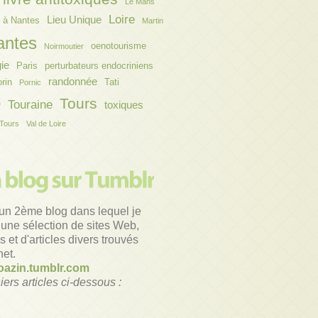
Le Mans
Loire
Lieu Unique
 à Nantes
Martin
antes
oenotourisme
Noirmoutier
gie
Paris
perturbateurs endocriniens
randonnée
orin
Tati
Pornic
o
Tours
Touraine
toxiques
Tours
Val de Loire
un 2ème blog dans lequel je
une sélection de sites Web,
 et d'articles divers trouvés
net.
azin.tumblr.com
iers articles ci-dessous :