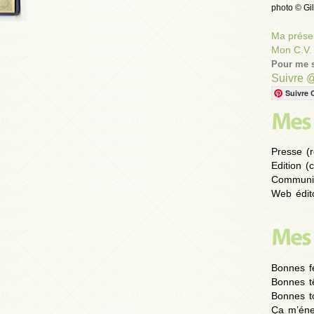
photo © Gil
Ma présen
Mon C.V.
Pour me s
Suivre 
Suivre 
Presse (r
Edition (
Communic
Web édito
Bonnes fe
Bonnes t
Bonnes to
Ça m’éne