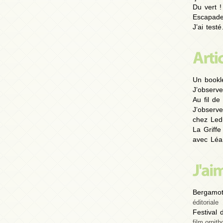
Du vert !
Escapad
J’ai test
Un bookl
J’observe
Au fil de 
J’observe
chez Led
La Griffe
avec Léa
Bergamot
éditoriale
Festival
film ornith