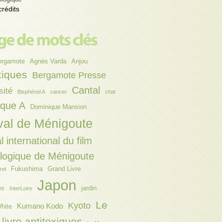
crédits
ergamote
Agnès Varda
Anjou
xiques
Bergamote Presse
Cantal
sité
Bisphénol A
cancer
chat
ique A
Dominique Mansion
val de Ménigoute
l international du film
ologique de Ménigoute
Fukushima
Grand Livre
rel
Japon
es
jardin
InterLoire
Le
Kyoto
Kumano Kodo
hite
livre antitoxiques