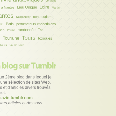
Le Mans
Loire
Lieu Unique
 à Nantes
Martin
antes
oenotourisme
Noirmoutier
gie
Paris
perturbateurs endocriniens
randonnée
orin
Tati
Pornic
o
Tours
Touraine
toxiques
Tours
Val de Loire
un 2ème blog dans lequel je
une sélection de sites Web,
 et d'articles divers trouvés
net.
azin.tumblr.com
iers articles ci-dessous :