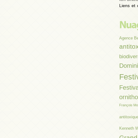
Liens et 
Agence B
antito
biodiver
Domin
Festi
Festiva
ornith
François Mo
antitoxiqu
Kenneth W
Grand 