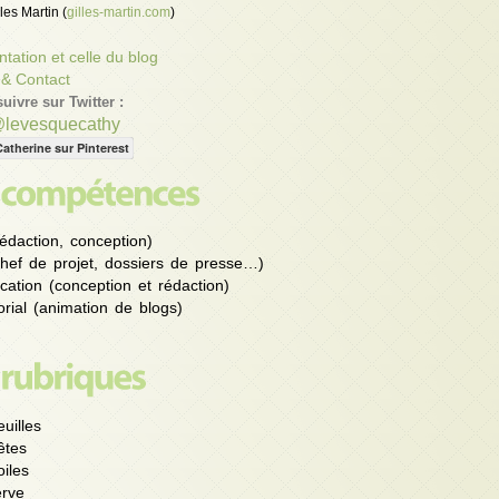
les Martin (
gilles-martin.com
)
tation et celle du blog
 & Contact
uivre sur Twitter :
@levesquecathy
Catherine sur Pinterest
édaction, conception)
chef de projet, dossiers de presse…)
ation (conception et rédaction)
rial (animation de blogs)
uilles
êtes
iles
rve