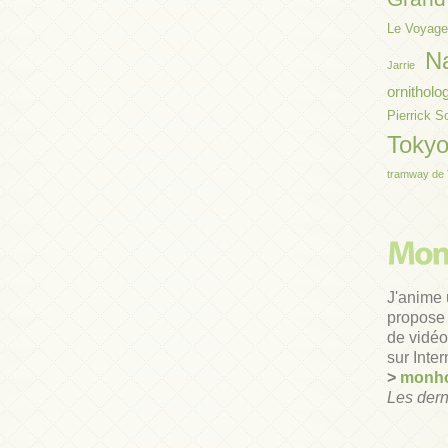
Le Voyage
N
Jarrie
ornitholo
Pierrick S
Toky
tramway de 
J'anime 
propose 
de vidéos
sur Inter
>
monho
Les dern