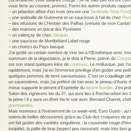
vous tiens au courant, promis). Parmi les autres produits rappo
– un pélardon affiné d’un mois (encore une
Sentinelle Slow Food
– une andouille de Guémené et un saucisson à l’ail de chez
Rivo
– des infusions de L’Herbier des Palhas (venues de mon Cantal 
– des marrons en bocal des Pyrénées
– un valençay de chez
Jacquin
– une saucisse de Montbéliard Label rouge
– un chorizo du Pays basque
J’ai goûté un certain nombre de vins bio à l’Œnothèque avec mon
summum de la dégustation, je le dois à Pierre, patron du
Comptoi
sur son stand quelques kilos de
couteaux
. Le mollusque, pas l’us
rapidement, mais j’ai eu l’immense privilège d’en goûter une po
quelques pommes de terre savoureuses. C’est un coquillage ultra
un savennières, mais j’ai préféré de loin avec le pineau d’Aunis 
mieux supporté le piment d’Espelette du
beurre Bordier
. J’en pro
Salon des vignerons bio du 37, qui aura lieu à Rochecorbon les
la peine ! Il y aura un dîner bio le soir avec Bernard Charret, c
gourmandes
.
Mais revenons à l’événement de ce week-end, Euro Gusto : au
notera de belles découvertes grâce au Club des croqueurs de p
ont fait goûter des variétés singulières : la cousinotte rouge d’hiv
insipide), la patte de loup (aspect peu rassurant, mais très bon