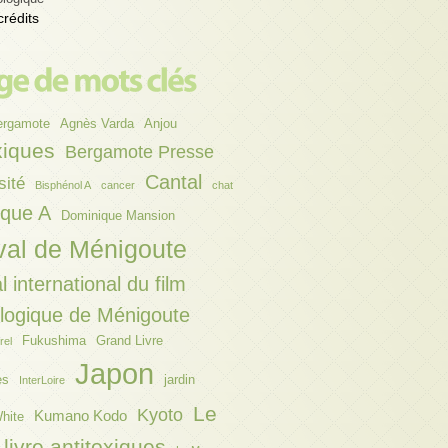
crédits
ergamote
Agnès Varda
Anjou
xiques
Bergamote Presse
Cantal
sité
Bisphénol A
cancer
chat
ique A
Dominique Mansion
val de Ménigoute
l international du film
ologique de Ménigoute
Fukushima
Grand Livre
rel
Japon
es
jardin
InterLoire
Le
Kyoto
Kumano Kodo
hite
livre antitoxiques