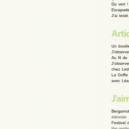
Du vert !
Escapad
J’ai test
Un bookl
J’observe
Au fil de 
J’observe
chez Led
La Griffe
avec Léa
Bergamot
éditoriale
Festival
film ornith