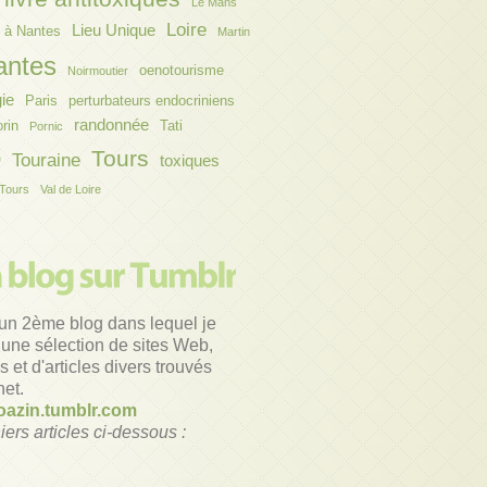
Le Mans
Loire
Lieu Unique
 à Nantes
Martin
antes
oenotourisme
Noirmoutier
gie
Paris
perturbateurs endocriniens
randonnée
orin
Tati
Pornic
o
Tours
Touraine
toxiques
Tours
Val de Loire
un 2ème blog dans lequel je
une sélection de sites Web,
 et d'articles divers trouvés
net.
azin.tumblr.com
iers articles ci-dessous :