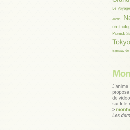
Le Voyage
N
Jarrie
ornitholo
Pierrick S
Toky
tramway de 
J'anime 
propose 
de vidéos
sur Inter
>
monho
Les dern