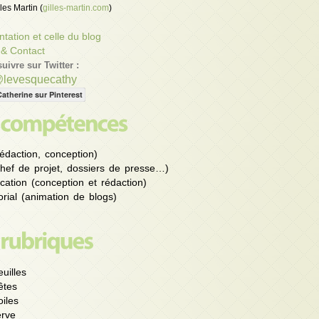
les Martin (
gilles-martin.com
)
tation et celle du blog
 & Contact
uivre sur Twitter :
@levesquecathy
Catherine sur Pinterest
édaction, conception)
chef de projet, dossiers de presse…)
ation (conception et rédaction)
rial (animation de blogs)
uilles
êtes
iles
rve