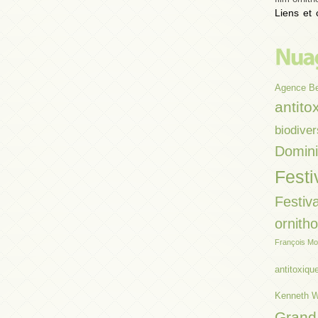
Liens et 
Agence B
antito
biodiver
Domin
Festi
Festiva
ornith
François Mo
antitoxiqu
Kenneth W
Grand 