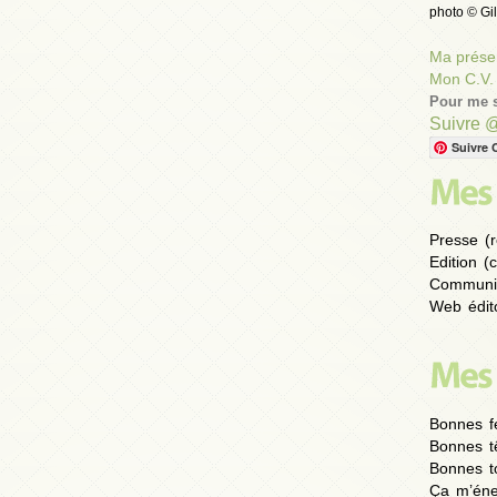
photo © Gil
Ma présen
Mon C.V.
Pour me s
Suivre 
Suivre 
Presse (r
Edition (
Communic
Web édito
Bonnes fe
Bonnes t
Bonnes to
Ça m’éne